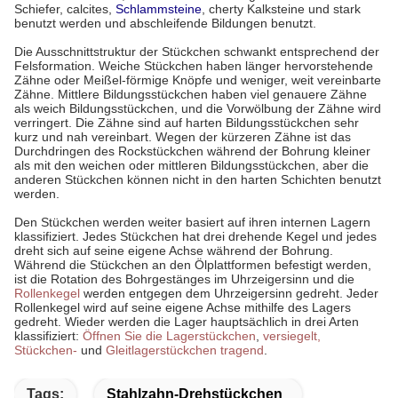
Schiefer, calcites,
Schlammsteine
, cherty Kalksteine und stark
benutzt werden und abschleifende Bildungen benutzt.
Die Ausschnittstruktur der Stückchen schwankt entsprechend der
Felsformation. Weiche Stückchen haben länger hervorstehende
Zähne oder Meißel-förmige Knöpfe und weniger, weit vereinbarte
Zähne. Mittlere Bildungsstückchen haben viel genauere Zähne
als weich Bildungsstückchen, und die Vorwölbung der Zähne wird
verringert. Die Zähne sind auf harten Bildungsstückchen sehr
kurz und nah vereinbart. Wegen der kürzeren Zähne ist das
Durchdringen des Rockstückchen während der Bohrung kleiner
als mit den weichen oder mittleren Bildungsstückchen, aber die
anderen Stückchen können nicht in den harten Schichten benutzt
werden.
Den Stückchen werden weiter basiert auf ihren internen Lagern
klassifiziert. Jedes Stückchen hat drei drehende Kegel und jedes
dreht sich auf seine eigene Achse während der Bohrung.
Während die Stückchen an den Ölplattformen befestigt werden,
ist die Rotation des Bohrgestänges im Uhrzeigersinn und die
Rollenkegel
werden entgegen dem Uhrzeigersinn gedreht. Jeder
Rollenkegel wird auf seine eigene Achse mithilfe des Lagers
gedreht. Wieder werden die Lager hauptsächlich in drei Arten
klassifiziert:
Öffnen Sie die Lagerstückchen
,
versiegelt,
Stückchen-
und
Gleitlagerstückchen
tragend
.
Tags:
Stahlzahn-Drehstückchen