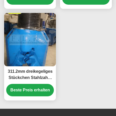
Brunnenbohrung
311.2mm dreikegeliges
Stückchen Stahlzahn-
FSG124/rotierender
Beste Preis erhalten
Bohrer mit Gummi
versiegelten Lager