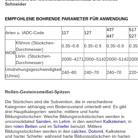
Schneider
EMPFOHLENE BOHRENDE PARAMETER FÜR ANWENDUNG
437
517
Arten u. IADC-Code
117
127
447
527
KN/mm (Stückchen-
0.35~0.8
0.35~0.9
0.35~0.9
0.35
Durchmesser)
WOB
Lb/in. (Stückchen-
2000~4271
2000~5142
2000~5142
200
Durchmesser)
Umdrehungsgeschwindigkeit
240~80
240~70
240~70
220
(U/min)
Rollen-Gesteinsmeißel-Spitzen
Die Stückchen sind die Subvention, die in verschiedene
Kategorien abhängig von Bodenzustand unterteilt wird. Es gibt
drei Hauptkategorien: weiche, mittlere und harte
Bildungsstückchen. Weiche Bildungsrockstückchen werden in
unconsolidated
Sanden
, im
Lehm
, in den weichen
Kalksteinen
, in
den
roten Betten
und im
Schiefer
benutzt. Mittlere
Bildungsstückchen werden in den
calcites
,
Dolomit
, Kalksteine
und harter Schiefer, während harte Bildungsstückchen im harten