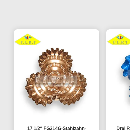
17 1/2“ FG214G-Stahlzahn-
Drei R