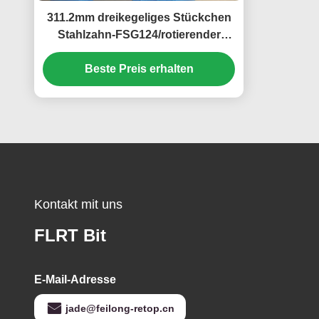
311.2mm dreikegeliges Stückchen
Stahlzahn-FSG124/rotierender
Bohrer mit Gummi versiegelten
Beste Preis erhalten
Lager
Kontakt mit uns
FLRT Bit
E-Mail-Adresse
jade@feilong-retop.cn