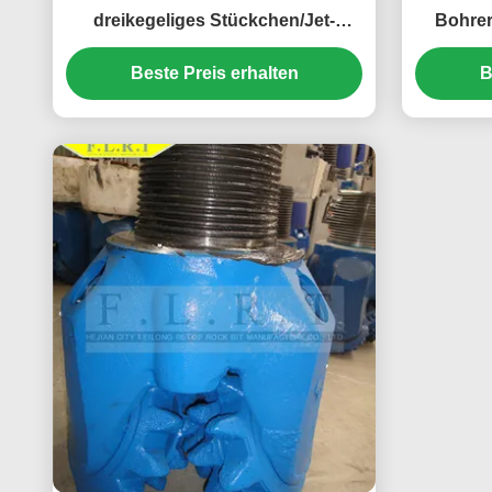
dreikegeliges Stückchen/Jet-
Bohrer
Bohrer ISO 9001 genehmigte
Beste Preis erhalten
B