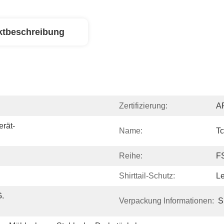
ktbeschreibung
Zertifizierung:
AP
erät-
Name:
Tc
Reihe:
F
Shirttail-Schutz:
L
 
Verpackung Informationen:
S