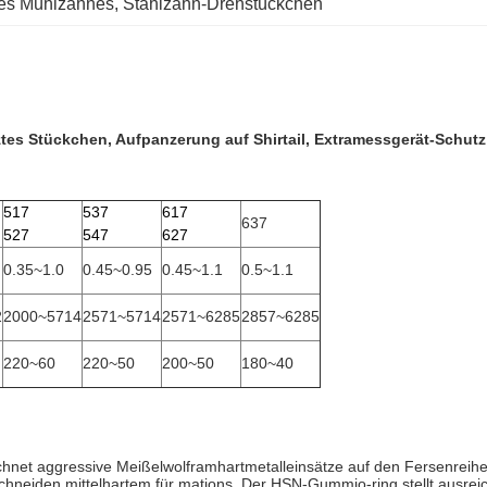
des Mühlzahnes
, 
Stahlzahn-Drehstückchen
tes Stückchen, Aufpanzerung auf Shirtail, Extramessgerät-Schutz
517
537
617
637
527
547
627
0.35~1.0
0.45~0.95
0.45~1.1
0.5~1.1
2
2000~5714
2571~5714
2571~6285
2857~6285
220~60
220~50
200~50
180~40
chnet aggressive Meißelwolframhartmetalleinsätze auf den Fersenreihen
chneiden mittelhartem für mations. Der HSN-Gummio-ring stellt ausrei