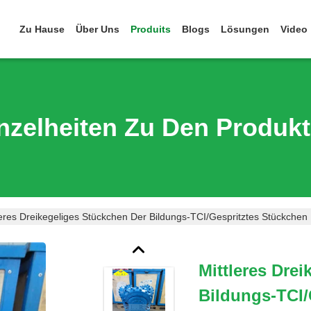
Zu Hause
Über Uns
Produits
Blogs
Lösungen
Video
nzelheiten Zu Den Produk
leres Dreikegeliges Stückchen Der Bildungs-TCI/gespritztes Stückchen
Mittleres Dre
Bildungs-TCI/