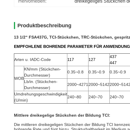
Hervorheben:
dreikegeliges Stückchen 
Produktbeschreibung
13 1/2“ FSA437G, TCI-Stückchen, TRC-Stückchen, gespritz
EMPFOHLENE BOHRENDE PARAMETER FÜR ANWENDUNG
437
Arten u. IADC-Code
117
127
447
KN/mm (Stückchen-
0.35~0.8
0.35~0.9
0.35~0.9
Durchmesser)
WOB
Lb/in. (Stückchen-
2000~4271
2000~5142
2000~514
Durchmesser)
Umdrehungsgeschwindigkeit
240~80
240~70
240~70
(U/min)
Mittlere dreikegelige Stückchen der Bildung TCI:
Die mittleren dreikegeligen Stückchen der Bildung TCI kennzei
bohrende Rate und fügt hinzu, Strukturhaltbarkeit im Medium s