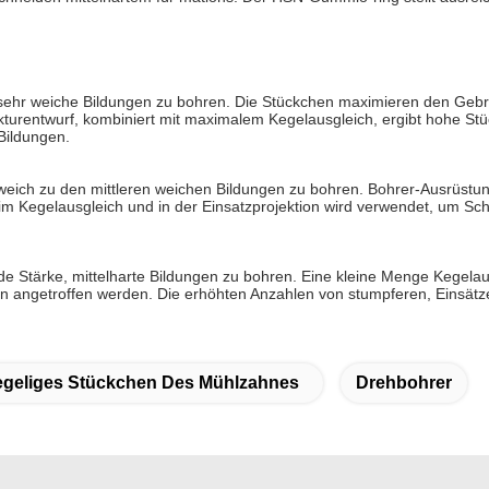
, sehr weiche Bildungen zu bohren. Die Stückchen maximieren den Geb
kturentwurf, kombiniert mit maximalem Kegelausgleich, ergibt hohe St
Bildungen.
, weich zu den mittleren weichen Bildungen zu bohren. Bohrer-Ausrüs
 Kegelausgleich und in der Einsatzprojektion wird verwendet, um Sch
tärke, mittelharte Bildungen zu bohren. Eine kleine Menge Kegelausg
ifen angetroffen werden. Die erhöhten Anzahlen von stumpferen, Eins
egeliges Stückchen Des Mühlzahnes
Drehbohrer