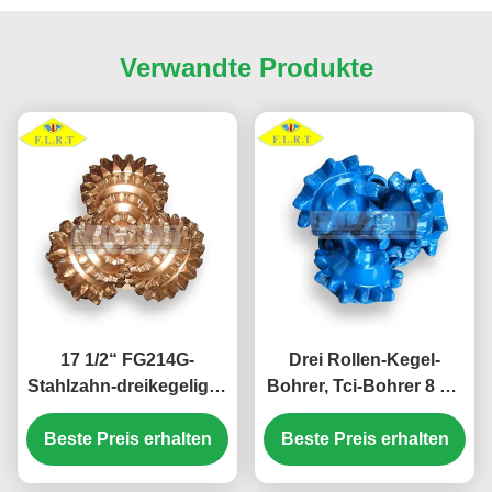
Verwandte Produkte
17 1/2“ FG214G-
Drei Rollen-Kegel-
Stahlzahn-dreikegeliges
Bohrer, Tci-Bohrer 8 1/2
Stückchen/Jet-Bohrer
FA126 für Wasser-
ISO 9001 genehmigte
Beste Preis erhalten
Beste Preis erhalten
Brunnenbohrung