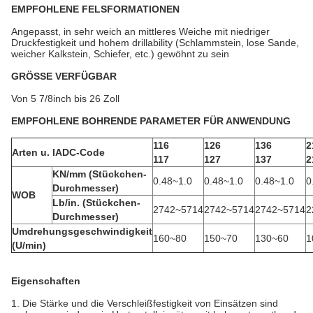
EMPFOHLENE FELSFORMATIONEN
Angepasst, in sehr weich an mittleres Weiche mit niedriger
Druckfestigkeit und hohem drillability (Schlammstein, lose Sande,
weicher Kalkstein, Schiefer, etc.) gewöhnt zu sein
GRÖSSE VERFÜGBAR
Von 5 7/8inch bis 26 Zoll
EMPFOHLENE BOHRENDE PARAMETER FÜR ANWENDUNG
116
126
136
2
Arten u. IADC-Code
117
127
137
2
KN/mm (Stückchen-
0.48~1.0
0.48~1.0
0.48~1.0
0
Durchmesser)
WOB
Lb/in. (Stückchen-
2742~5714
2742~5714
2742~5714
2
Durchmesser)
Umdrehungsgeschwindigkeit
160~80
150~70
130~60
1
(U/min)
Eigenschaften
1.
Die Stärke und die Verschleißfestigkeit von Einsätzen sind