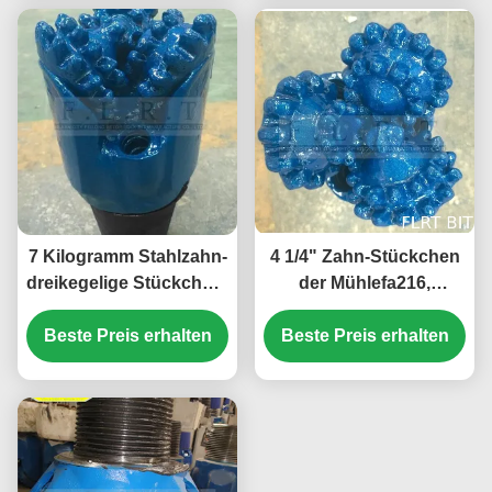
7 Kilogramm Stahlzahn-
4 1/4" Zahn-Stückchen
dreikegelige Stückchen-
der Mühlefa216,
4 5/8" FSA 216 für tiefe
dreikegeliger Bohrer mit
Beste Preis erhalten
Abschnitt-
Beste Preis erhalten
Siegelgleitlager
Brunnenbohrung