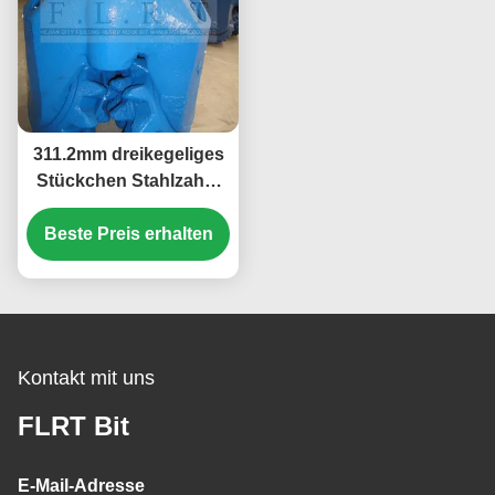
311.2mm dreikegeliges
Stückchen Stahlzahn-
FSG124/rotierender
Beste Preis erhalten
Bohrer mit Gummi
versiegelten Lager
Kontakt mit uns
FLRT Bit
E-Mail-Adresse