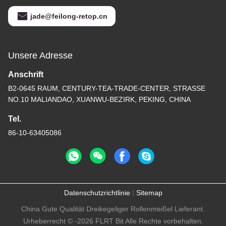
jade@feilong-retop.cn
Unsere Adresse
Anschrift
B2-0645 RAUM, CENTURY-TEA-TRADE-CENTER, STRASSE
NO.10 MALIANDAO, XUANWU-BEZIRK, PEKING, CHINA
Tel.
86-10-63405086
Datenschutzrichtlinie
|
Sitemap
China Gute Qualität Dreikegeliger Rollenmeißel Lieferant.
Urheberrecht © -2026 FLRT Bit Alle Rechte vorbehalten.