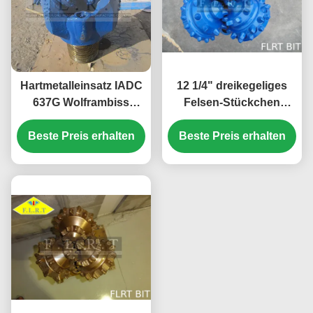
Hartmetalleinsatz IADC
12 1/4" dreikegeliges
637G Wolframbiss
Felsen-Stückchen
Bergbau-Werkzeug-
311.2mm FG435G für
Teile für harte Bildung
Beste Preis erhalten
Beste Preis erhalten
Wasser-
Brunnenbohrung ISO
9001 bestätigt