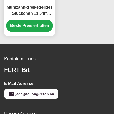
Mühlzahn-dreikegeliges
Stückchen 11 5/8"
FA137 für Öl-/Gas-
Beste Preis erhalten
Brunnenbohrung
Kontakt mit uns
FLRT Bit
E-Mail-Adresse
jade@feilong-retop.cn
Unsere Adresse