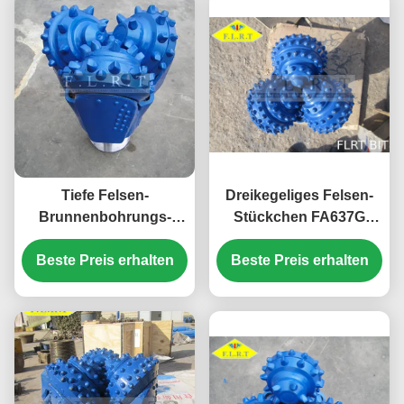
Tiefe Felsen-
Dreikegeliges Felsen-
Brunnenbohrungs-
Stückchen FA637G
Stückchen 12 1/4"
311.2mm/Felsen-
Beste Preis erhalten
FA437G 6 5/8" API-
Beste Preis erhalten
Rollenmeißel für
Ausrichtung PIN für
geothermische
Erdöl-Bohrung
Brunnenbohrung