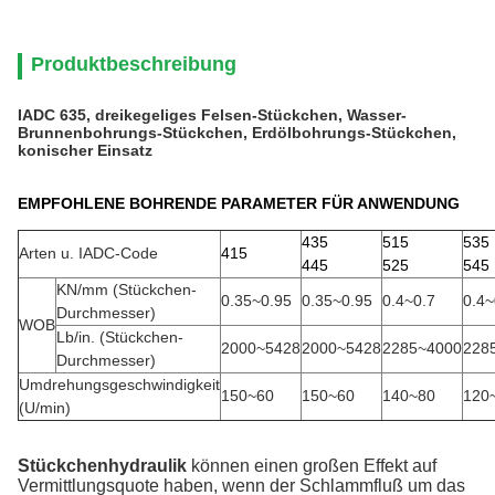
Produktbeschreibung
IADC 635, dreikegeliges Felsen-Stückchen, Wasser-
Brunnenbohrungs-Stückchen, Erdölbohrungs-Stückchen,
konischer Einsatz
EMPFOHLENE BOHRENDE PARAMETER FÜR ANWENDUNG
435
515
535
Arten u. IADC-Code
415
445
525
545
KN/mm (Stückchen-
0.35~0.95
0.35~0.95
0.4~0.7
0.4~
Durchmesser)
WOB
Lb/in. (Stückchen-
2000~5428
2000~5428
2285~4000
228
Durchmesser)
Umdrehungsgeschwindigkeit
150~60
150~60
140~80
120
(U/min)
Stückchenhydraulik
können einen großen Effekt auf
Vermittlungsquote haben, wenn der Schlammfluß um das