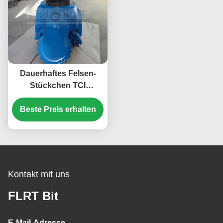
Dauerhaftes Felsen-
Stückchen TCI
dreikegeligen
Stückchen-/drei Kegel
Beste Preis erhalten
mit verstärktem
Messgerät-Schutz
Kontakt mit uns
FLRT Bit
E-Mail-Adresse