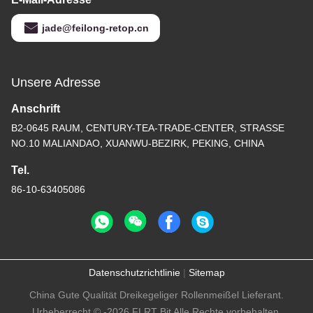
jade@feilong-retop.cn
Unsere Adresse
Anschrift
B2-0645 RAUM, CENTURY-TEA-TRADE-CENTER, STRASSE
NO.10 MALIANDAO, XUANWU-BEZIRK, PEKING, CHINA
Tel.
86-10-63405086
Datenschutzrichtlinie
|
Sitemap
China Gute Qualität Dreikegeliger Rollenmeißel Lieferant.
Urheberrecht © -2026 FLRT Bit Alle Rechte vorbehalten.