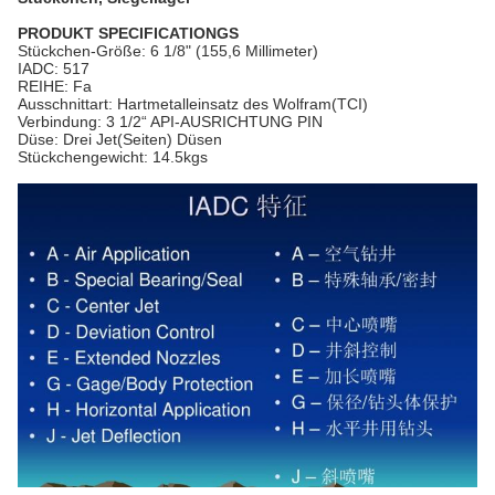
PRODUKT SPECIFICATIONGS
Stückchen-Größe: 6 1/8" (155,6 Millimeter)
IADC: 517
REIHE: Fa
Ausschnittart: Hartmetalleinsatz des Wolfram(TCI)
Verbindung: 3 1/2“ API-AUSRICHTUNG PIN
Düse: Drei Jet(Seiten) Düsen
Stückchengewicht: 14.5kgs