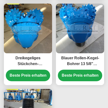
Bohrgerät-API-7-1
Dreikegeliges
Blauer Rollen-Kegel-
Stückchen-
Bohrer 13 5/8"
Siegelgleitlager IADC
FSA517G, TCI-Bohrer
Beste Preis erhalten
517 TCI für mittlere
Beste Preis erhalten
für Wasser Wells
weiche Bildung