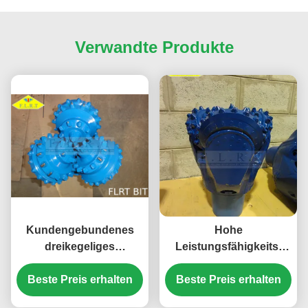
Verwandte Produkte
Kundengebundenes
Hohe
dreikegeliges
Leistungsfähigkeits-
Stückchen-Gummi
gemahlener Zahn biss
Siegelrollenlager TCI
Beste Preis erhalten
Beste Preis erhalten
13 5/8" Standard
mit Käfig-Schutz
FSA517G HDD