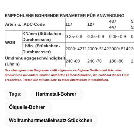
EMPFOHLENE BOHRENDE PARAMETER FÜR ANWENDUNG
437
5
Arten u. IADC-Code
117
127
447
5
KN/mm (Stückchen-
0.35~0.8
0.35~0.9
0.35~0.9
0
Durchmesser)
WOB
Lb/in. (Stückchen-
2000~4271
2000~5142
2000~5142
2
Durchmesser)
Umdrehungsgeschwindigkeit
240~80
240~70
180~80
2
(U/min)
Das oben genannte Diagramm stellt allgemein verfügbare Größen und Arten dar,
produzieren wir andere Größen und Arten Felsenstückchen, die nicht auf dieser Liste
erscheinen. Treten Sie mit uns bitte zu mehr Information in Verbindung.
Tags:
Hartmetall-Bohrer
Ölquelle-Bohrer
Wolframhartmetalleinsatz-Stückchen