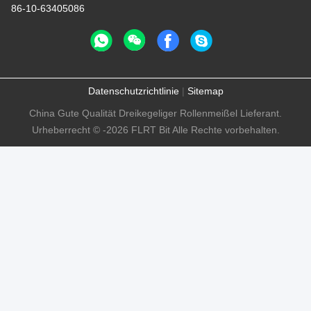
86-10-63405086
Datenschutzrichtlinie
|
Sitemap
China Gute Qualität Dreikegeliger Rollenmeißel Lieferant.
Urheberrecht © -2026 FLRT Bit Alle Rechte vorbehalten.