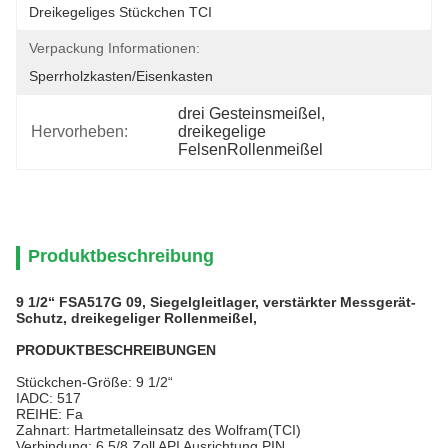
Dreikegeliges Stückchen TCI
Verpackung Informationen:
Sperrholzkasten/Eisenkasten
drei Gesteinsmeißel
, 
Hervorheben:
dreikegelige 
FelsenRollenmeißel
Produktbeschreibung
9 1/2“ FSA517G 09, Siegelgleitlager, verstärkter Messgerät-
Schutz, dreikegeliger Rollenmeißel,
PRODUKTBESCHREIBUNGEN
Stückchen-Größe: 9 1/2“
IADC: 517
REIHE: Fa
Zahnart: Hartmetalleinsatz des Wolfram(TCI)
Verbindung: 6 5/8 Zoll API Ausrichtung PIN