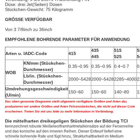
Düse: drei Jet(Seiten) Düsen
Stückchen-Gewicht: 75 Kilogramm
GRÖSSE VERFÜGBAR
Von 3 7/8inch zu 36inch
EMPFOHLENE BOHRENDE PARAMETER FÜR ANWENDUNG
435
515
5
Arten u. IADC-Code
415
445
525
5
KN/mm (Stückchen-
0.35~0.95
0.35~0.95
0.4~0.7
0
Durchmesser)
WOB
Lb/in. (Stückchen-
2000~5428
2000~5428
2285~4000
2
Durchmesser)
Umdrehungsgeschwindigkeit
150~60
150~60
140~80
1
(U/min)
Das oben genannte Diagramm stellt allgemein verfügbare Größen und Arten dar,
produzieren wir andere Größen und Arten Felsenstückchen, die nicht auf dieser Liste
erscheinen. Treten Sie mit uns bitte zu mehr Information in Verbindung.
Die mittelharten dreikegeligen Stückchen der Bildung TCI
kennzeichnet robuste Meißelwolframhartmetalleinsätze auf der Fersenreihe
und das konische auf den inneren Reihen. Dieser Entwurf liefert eine
schnelle bohrende Rate und fügt hinzu, Strukturhaltbarkeit im Medium