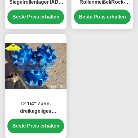
Siegelrollenlager IADC
Rollenmeißel/Rock-
435 dreikegeliges für
Karbid-Bohrer für harte
Beste Preis erhalten
Baugeräte
Beste Preis erhalten
Bildung
12 1/4" Zahn-
dreikegeliges
Stückchen der
Beste Preis erhalten
Mühlefsg124 mit
Siegelstandard des