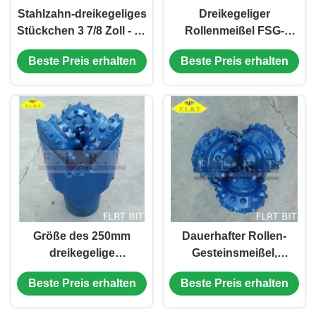
Stahlzahn-dreikegeliges
Dreikegeliger
Stückchen 3 7/8 Zoll - 36
Rollenmeißel FSG-
bewegen 12 1/4"
Reihen-FLRT 12 1/4"
Beste Preis erhalten
Beste Preis erhalten
FSG124 06 90
Stahl-Zahn-Stückchen
Kilogramm Schritt für
FSG124 311mm
Schritt fort
Größe des 250mm
Dauerhafter Rollen-
dreikegelige
Gesteinsmeißel,
Rollenmeißel-IADC 517
dreikegeliges
Beste Preis erhalten
Beste Preis erhalten
besonders angefertigt
Stückchen TCI mit
mit Zutat-Schneidern
verstärktem Messgerät-