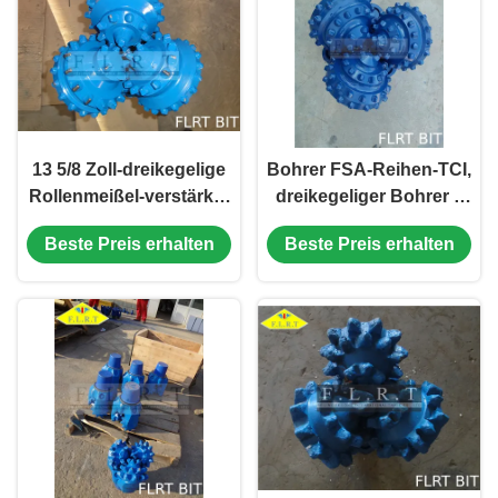
13 5/8 Zoll-dreikegelige
Bohrer FSA-Reihen-TCI,
Rollenmeißel-verstärkte
dreikegeliger Bohrer 9
Messgerät-Schutz ISO
7/8 Blau-Farbe
Beste Preis erhalten
Beste Preis erhalten
9001 anerkannt
FSA537G 02