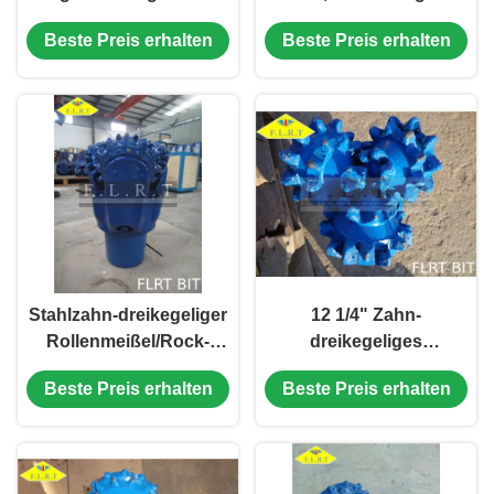
435 dreikegeliges für
Bohrer für mittelharte
Beste Preis erhalten
Beste Preis erhalten
Baugeräte
Bildung
Stahlzahn-dreikegeliger
12 1/4" Zahn-
Rollenmeißel/Rock-
dreikegeliges
Karbid-Bohrer für harte
Stückchen der
Beste Preis erhalten
Beste Preis erhalten
Bildung
Mühlefsg124 mit
Siegelstandard des
rollenlager-API-7-1