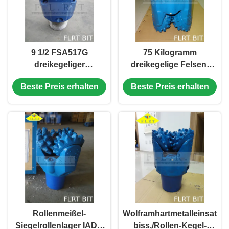
9 1/2 FSA517G
75 Kilogramm
dreikegeliger
dreikegelige Felsen-
Rollenmeißel mit
Stückchen-/Felsen-
Beste Preis erhalten
Beste Preis erhalten
Siegellager/Gleitlager
Bohrgeräte 9 1/2“
FSA517G für Bergwerk-
Bohrung
Rollenmeißel-
Wolframhartmetalleinsatz
Siegelrollenlager IADC
biss,/Rollen-Kegel-