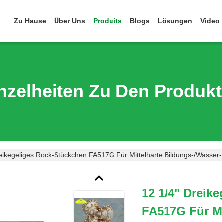
Zu Hause
Über Uns
Produits
Blogs
Lösungen
Video
nzelheiten Zu Den Produk
reikegeliges Rock-Stückchen FA517G Für Mittelharte Bildungs-/Wasse
12 1/4" Dreik
FA517G Für Mi