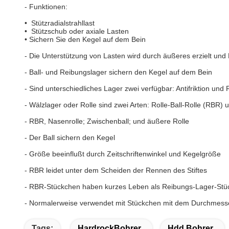
-
Funktionen:
• Stützradialstrahllast
• Stützschub oder axiale Lasten
• Sichern Sie den Kegel auf dem Bein
-
Die Unterstützung von Lasten wird durch äußeres erzielt und 
-
Ball- und Reibungslager sichern den Kegel auf dem Bein
-
Sind unterschiedliches Lager zwei verfügbar: Antifriktion und
-
Wälzlager oder Rolle sind zwei Arten: Rolle-Ball-Rolle (RBR) 
-
RBR, Nasenrolle; Zwischenball; und äußere Rolle
-
Der Ball sichern den Kegel
-
Größe beeinflußt durch Zeitschriftenwinkel und Kegelgröße
-
RBR leidet unter dem Scheiden der Rennen des Stiftes
-
RBR-Stückchen haben kurzes Leben als Reibungs-Lager-Stü
-
Normalerweise verwendet mit Stückchen mit dem Durchmesser 
Tags:
HardrockBohrer
Hdd Bohrer