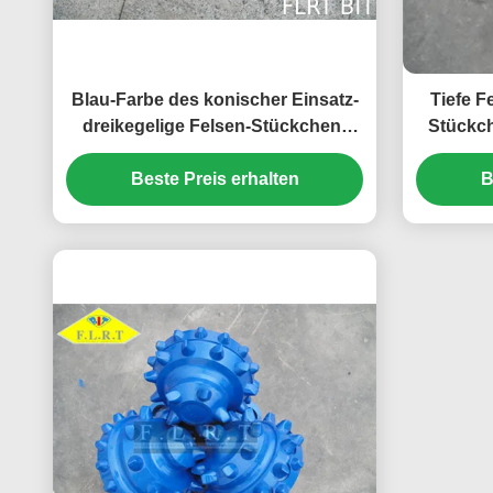
Blau-Farbe des konischer Einsatz-
Tiefe 
dreikegelige Felsen-Stückchen-
Stückch
IADC 635 mit Siegelrollenlager
API-Au
Beste Preis erhalten
B