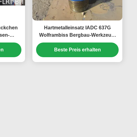
tückchen
Hartmetalleinsatz IADC 637G
sen-
Wolframbiss Bergbau-Werkzeug-
rmische
Teile für harte Bildung
en
g
Beste Preis erhalten