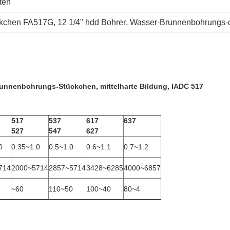
ten
ückchen FA517G
, 
12 1/4" hdd Bohrer
, 
Wasser-Brunnenbohrungs-d
runnenbohrungs-Stückchen, mittelharte Bildung, IADC 517
517
537
617
637
527
547
627
0
0.35~1.0
0.5~1.0
0.6~1.1
0.7~1.2
714
2000~5714
2857~5714
3428~6285
4000~6857
~60
110~50
100~40
80~4