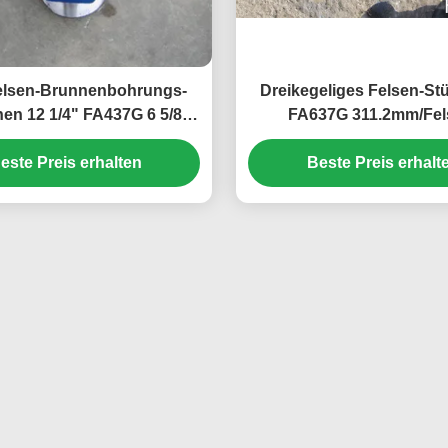
Felsen-Brunnenbohrungs-
Dreikegeliges Felsen-S
en 12 1/4" FA437G 6 5/8"
FA637G 311.2mm/Fel
srichtung PIN für Erdöl-
Rollenmeißel für geothe
este Preis erhalten
Bohrung
Beste Preis erhalt
Brunnenbohrun