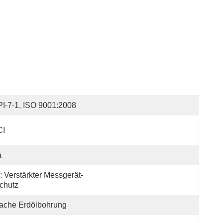
I-7-1, ISO 9001:2008
CI
a
: Verstärkter Messgerät-
chutz
ache Erdölbohrung