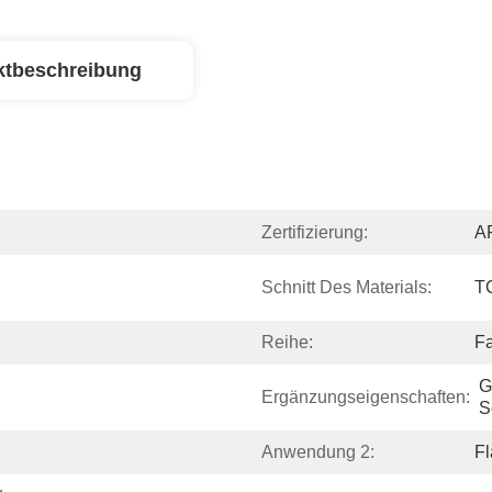
ktbeschreibung
Zertifizierung:
AP
Schnitt Des Materials:
T
Reihe:
F
G
Ergänzungseigenschaften:
S
Anwendung 2:
Fl