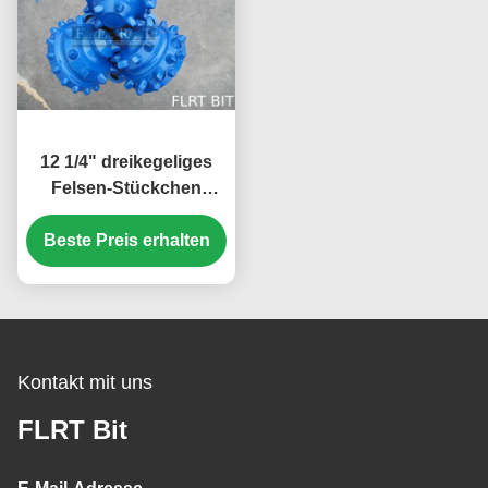
12 1/4" dreikegeliges
Felsen-Stückchen
311.2mm FG435G für
Beste Preis erhalten
Wasser-
Brunnenbohrung ISO
9001 bestätigt
Kontakt mit uns
FLRT Bit