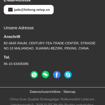
E-Mail-Adresse
jade@feilong-retop.cn
Unsere Adresse
Anschrift
B2-0645 RAUM, CENTURY-TEA-TRADE-CENTER, STRASSE
NO.10 MALIANDAO, XUANWU-BEZIRK, PEKING, CHINA
Tel.
86-10-63405086
Datenschutzrichtlinie
|
Sitemap
China Gute Qualität Dreikegeliger Rollenmeißel Lieferant.
Urheberrecht © -2026 FLRT Bit Alle Rechte vorbehalten.