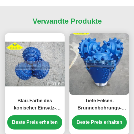
Verwandte Produkte
Blau-Farbe des
Tiefe Felsen-
konischer Einsatz-
Brunnenbohrungs-
dreikegelige Felsen-
Stückchen 12 1/4"
Stückchen-IADC 635
Beste Preis erhalten
Beste Preis erhalten
FA437G 6 5/8" API-
mit Siegelrollenlager
Ausrichtung PIN für