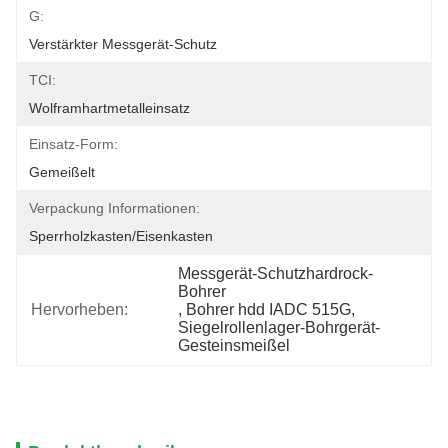
G:
Verstärkter Messgerät-Schutz
TCI:
Wolframhartmetalleinsatz
Einsatz-Form:
Gemeißelt
Verpackung Informationen:
Sperrholzkasten/Eisenkasten
Messgerät-Schutzhardrock-
Bohrer
Hervorheben:
, 
Bohrer hdd IADC 515G
, 
Siegelrollenlager-Bohrgerät-
Gesteinsmeißel