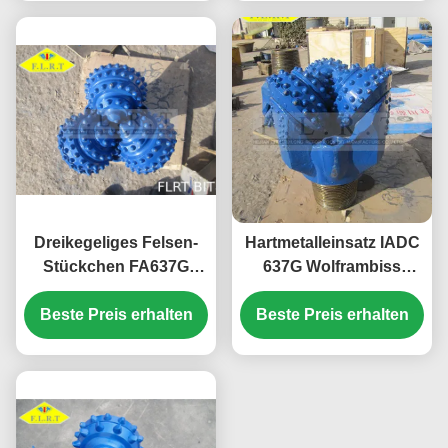
Erdöl-Bohrung
Dreikegeliges Felsen-
Hartmetalleinsatz IADC
Stückchen FA637G
637G Wolframbiss
311.2mm/Felsen-
Bergbau-Werkzeug-
Beste Preis erhalten
Rollenmeißel für
Teile für harte Bildung
Beste Preis erhalten
geothermische
Brunnenbohrung