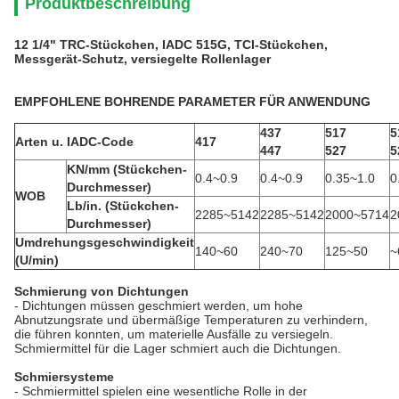
Produktbeschreibung
12 1/4" TRC-Stückchen, IADC 515G, TCI-Stückchen,
Messgerät-Schutz, versiegelte Rollenlager
EMPFOHLENE BOHRENDE PARAMETER FÜR ANWENDUNG
437
517
5
Arten u. IADC-Code
417
447
527
5
KN/mm (Stückchen-
0.4~0.9
0.4~0.9
0.35~1.0
0
Durchmesser)
WOB
Lb/in. (Stückchen-
2285~5142
2285~5142
2000~5714
2
Durchmesser)
Umdrehungsgeschwindigkeit
140~60
240~70
125~50
~
(U/min)
Schmierung von Dichtungen
-
Dichtungen müssen geschmiert werden, um hohe
Abnutzungsrate und übermäßige Temperaturen zu verhindern,
die führen konnten, um materielle Ausfälle zu versiegeln.
Schmiermittel für die Lager schmiert auch die Dichtungen.
Schmiersysteme
-
Schmiermittel spielen eine wesentliche Rolle in der