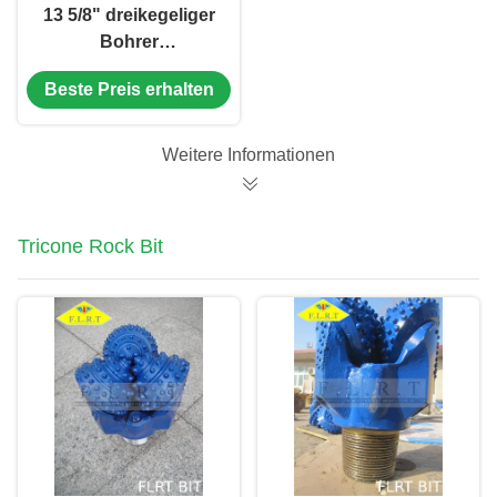
13 5/8" dreikegeliger
Bohrer
FSA517G/Stahlzahn-
Beste Preis erhalten
Stückchen mit
Siegelgleitlager
Weitere Informationen
Tricone Rock Bit