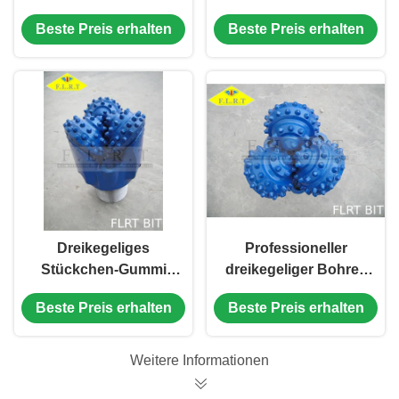
mit Messgerät-
Rock-Stückchen für
Beste Preis erhalten
Beste Preis erhalten
Schutz/flüssigem
mittelharte Bildung
Standard der
Zirkulations-API-7-1
Dreikegeliges
Professioneller
Stückchen-Gummi
dreikegeliger Bohrer,
Siegelrollenlager Fa-
Wasser-Brunnen-
Beste Preis erhalten
Beste Preis erhalten
Reihen-TCI mit
Bohrer 9 1/2“ FA537G
Messgerät-Schutz
Weitere Informationen