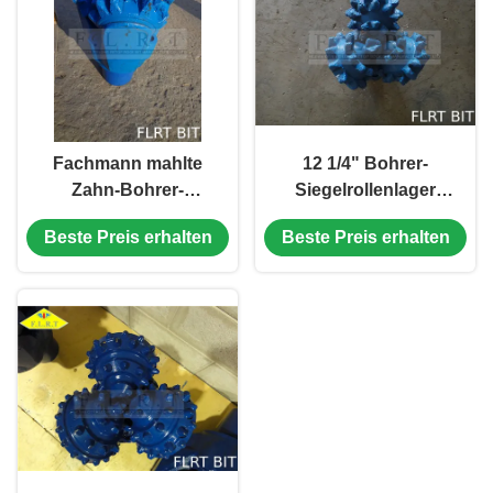
Fachmann mahlte
12 1/4" Bohrer-
Zahn-Bohrer-
Siegelrollenlager
Siegelrollenlager für
FSG125G
Beste Preis erhalten
Beste Preis erhalten
weiche Bildung
dreikegeliges mit
Messgerät-Schutz