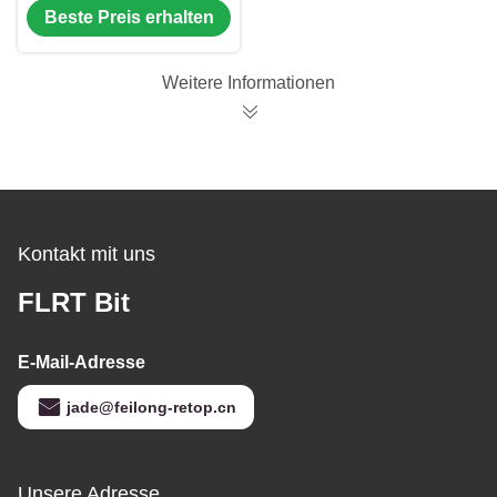
Beste Preis erhalten
Trenchless-Loch-
Öffner-Stückchen mit
TCI-Rollen-Kegel
Weitere Informationen
Kontakt mit uns
FLRT Bit
E-Mail-Adresse
jade@feilong-retop.cn
Unsere Adresse