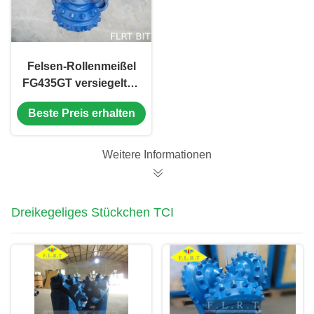
Felsen-Rollenmeißel
FG435GT versiegelten
dreikegelige
Beste Preis erhalten
Rollenlager für
Wasser-
Brunnenbohrung
Weitere Informationen
Dreikegeliges Stückchen TCI