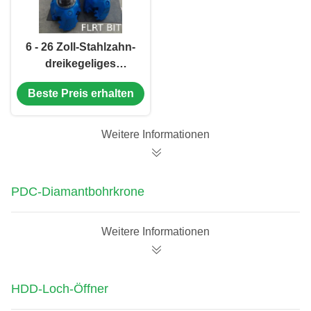
6 - 26 Zoll-Stahlzahn-
dreikegeliges
Stückchen/Rollen-
Beste Preis erhalten
Gesteinsmeißel mit
Messgerät-Schutz
Weitere Informationen
PDC-Diamantbohrkrone
Weitere Informationen
HDD-Loch-Öffner