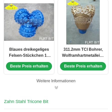
Brunnenbohrung
Blaues dreikegeliges
311.2mm TCI Bohrer,
Felsen-Stückchen 12
Wolframhartmetalleinsatz-
1/4" FG515G IADC
Stückchen mit
Beste Preis erhalten
Beste Preis erhalten
515 mit
Reibungs-
Siegelrollenlager
Lager/versiegelte
Lager
Weitere Informationen
Zahn Stahl Tricone Bit