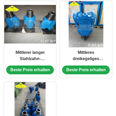
Mittlerer langer
Mittleres
Stahlzahn-
dreikegeliges
dreikegeliges
Stückchen der
Beste Preis erhalten
Beste Preis erhalten
Stückchen/Prägebohrer
Bildungs-
13 1/2“ FSA126G
TCI/gespritztes
Stückchen mit
Extramessgerät-
Schutz