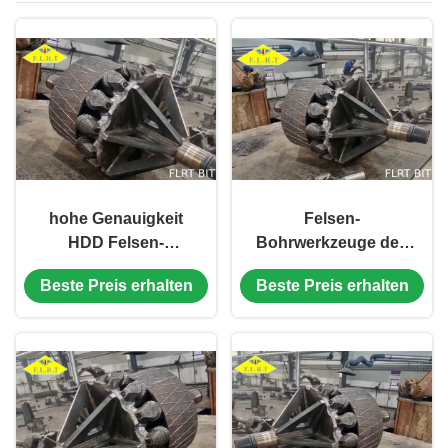
hohe Genauigkeit
Felsen-
HDD Felsen-
Bohrwerkzeuge des
Bohrwerkzeug 1500
Hartmetall-FHO stark
Beste Preis erhalten
Beste Preis erhalten
FHO537G API-7-1
HDD für großen
listete auf
Brunnen