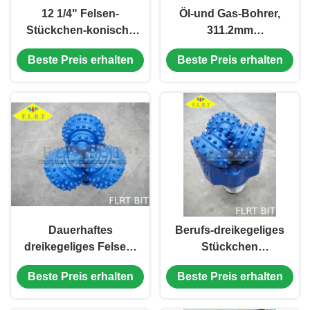
12 1/4" Felsen-
Öl-und Gas-Bohrer,
Stückchen-konische
311.2mm
Einsatz-Form FA637G
dreikegeliger Felsen-
Beste Preis erhalten
Beste Preis erhalten
dreikegelige mit
Rollenmeißel-
flüssigem
konischer Einsatz
Kühlsystem
Dauerhaftes
Berufs-dreikegeliges
dreikegeliges Felsen-
Stückchen
Stückchen/Hardrock-
TCI/Rollen-
Beste Preis erhalten
Beste Preis erhalten
Bohrer 12 1/4"
Gesteinsmeißel für
FG615G für
mittelharte Bildung