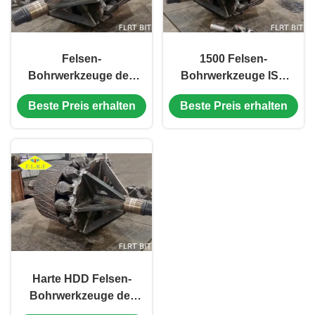
Felsen-
1500 Felsen-
Bohrwerkzeuge des
Bohrwerkzeuge ISO
TCI-Rollen-Kegel-
FHO537G HDD für
Beste Preis erhalten
Beste Preis erhalten
stark HDD für
Loch-Öffner-Bohrung
horizontale
Richtungsbohrung
Harte HDD Felsen-
Bohrwerkzeuge der
HDD-Loch-Öffner-für