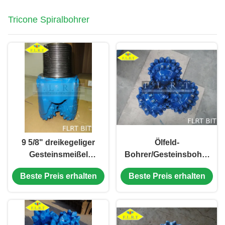
Tricone Spiralbohrer
9 5/8" dreikegeliger
Ölfeld-
Gesteinsmeißel
Bohrer/Gesteinsbohrer-
Bohrer/drei
Bohrer versiegelten
Beste Preis erhalten
Beste Preis erhalten
FSA517GT mit Zutat-
Gleitlager mit
Schneider
Messgerät-Schutz