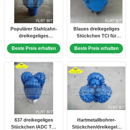
Populärer Stahlzahn-
Blaues dreikegeliges
dreikegeliges
Stückchen TCI für
Stückchen, Drehblau-
das Bergbau, 13 3/4"
Beste Preis erhalten
Beste Preis erhalten
Farbe des bohrer-
bohrend FSA437G
IADC 126
ISO 9001 anerkannt
637 dreikegeliges
Hartmetallbohrer-
Stückchen IADC TCI
Stückchen/dreikegeliges