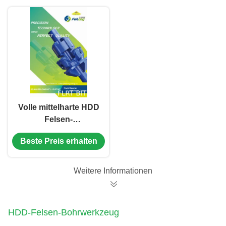
Volle mittelharte HDD
Felsen-
Bohrwerkzeuge der
Beste Preis erhalten
HDD-Loch-Öffner-
IADC 537 für
Trenchless
Weitere Informationen
HDD-Felsen-Bohrwerkzeug