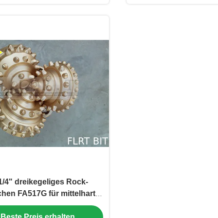
1/4" dreikegeliges Rock-
hen FA517G für mittelharte
Bildungs-/Wasser-
Beste Preis erhalten
Brunnenbohrung