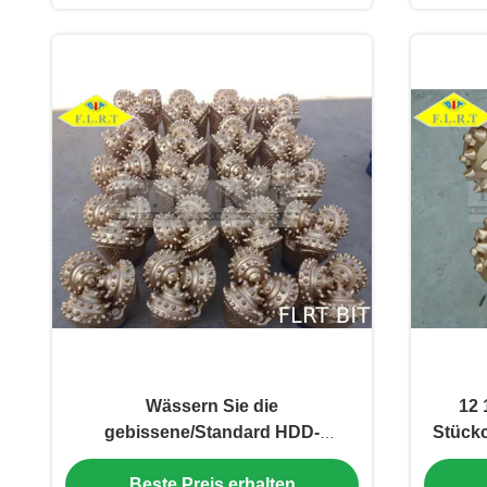
Wässern Sie die
12 
gebissene/Standard HDD-
Stückc
Versuchsstückchen-
Beste Preis erhalten
Brunnenbohrung 311.2mm FA517G