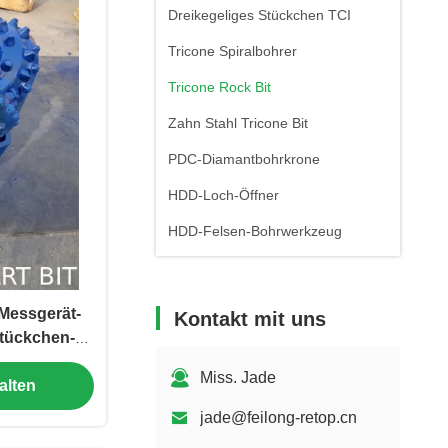
Dreikegeliges Stückchen TCI
Tricone Spiralbohrer
Tricone Rock Bit
Zahn Stahl Tricone Bit
PDC-Diamantbohrkrone
HDD-Loch-Öffner
HDD-Felsen-Bohrwerkzeug
 Messgerät-
Kontakt mit uns
Stückchen-
rollenlager
Miss. Jade
alten
jade@feilong-retop.cn