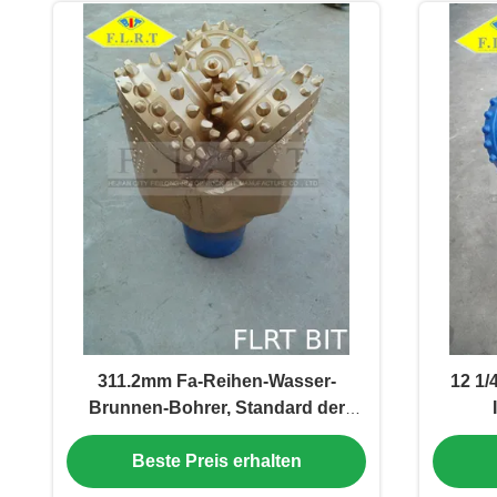
311.2mm Fa-Reihen-Wasser-
12 1/
Brunnen-Bohrer, Standard der
HDD-Bohrer-IADC 517G API-7-1
Stück
Beste Preis erhalten