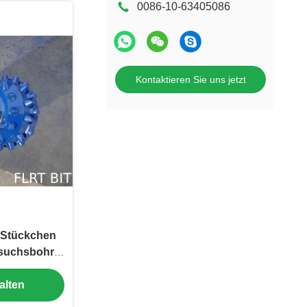
0086-10-63405086
Kontaktieren Sie uns jetzt
-Stückchen
suchsbohrer
rung
alten