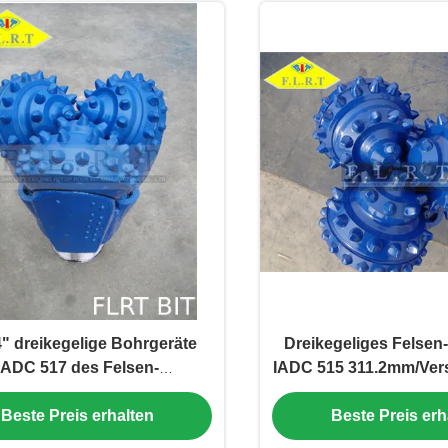
4" dreikegelige Bohrgeräte
Dreikegeliges Felsen
IADC 517 des Felsen-
IADC 515 311.2mm/Ver
chen-/HDD mit verstärktem
für Erdölboh
Beste Preis erhalten
Beste Preis erh
Messgerät-Schutz