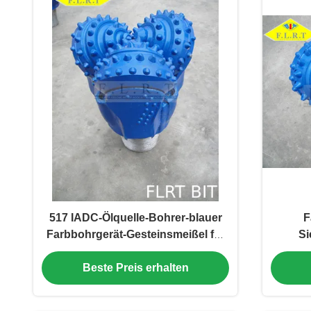
517 IADC-Ölquelle-Bohrer-blauer
F
Farbbohrgerät-Gesteinsmeißel für
Si
mittelharte Bildung
Beste Preis erhalten